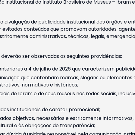
o institucional do Instituto Brasileiro de Museus – Ibra
 divulgação de publicidade institucional dos órgãos e en
 evitados conteúdos que promovam autoridades, agentes 
ritamente administrativas, técnicas, legais, emergencia
 deverão ser observadas as seguintes providências:
nteriores a 4 de julho de 2026 que caracterizem publicid
nicação que contenham marcas, slogans ou elementos da 
rativos, normativos e históricos;
ciais do Ibram e de seus museus nas redes sociais, inclus
os institucionais de caráter promocional;
dos objetivos, necessários e estritamente informativos
tural e às obrigações de transparência;
r dúvida à unidade responsável pela comunicação instituci