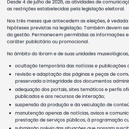
Desde 4 de julho de 2026, as atividades de comunicaçã
as restrições estabelecidas pela legislação eleitoral.
Nos três meses que antecedem as eleições, é vedada a
hipóteses previstas na legislação. Também devem ser
da gestão. Permanecem permitidas as informações est
caráter publicitário ou promocional.
No âmbito do Ibram e de suas unidades museológicas,
ocultação temporária das notícias e publicações a
revisão e adaptação das páginas e peças de comu
preservada a integridade dos documentos administ
adequação dos portais, sites temáticos e perfis ofi
publicados e aos recursos de interação;
suspensão da produção e da veiculação de conteúd
manutenção apenas de notícias, avisos e comunica
prestação de serviços públicos, à programação cul
submissão prévia das situações que possam suscita