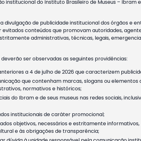
o institucional do Instituto Brasileiro de Museus – Ibra
 divulgação de publicidade institucional dos órgãos e en
 evitados conteúdos que promovam autoridades, agentes 
ritamente administrativas, técnicas, legais, emergencia
 deverão ser observadas as seguintes providências:
nteriores a 4 de julho de 2026 que caracterizem publicid
nicação que contenham marcas, slogans ou elementos da 
rativos, normativos e históricos;
ciais do Ibram e de seus museus nas redes sociais, inclus
os institucionais de caráter promocional;
dos objetivos, necessários e estritamente informativos
tural e às obrigações de transparência;
r dúvida à unidade responsável pela comunicação instituci