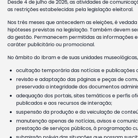
Desde 4 de julho de 2026, as atividades de comunicaçã
as restrições estabelecidas pela legislação eleitoral.
Nos três meses que antecedem as eleições, é vedada a
hipóteses previstas na legislação. Também devem ser
da gestão. Permanecem permitidas as informações est
caráter publicitário ou promocional.
No âmbito do Ibram e de suas unidades museológicas,
ocultação temporária das notícias e publicações a
revisão e adaptação das páginas e peças de comu
preservada a integridade dos documentos administ
adequação dos portais, sites temáticos e perfis ofi
publicados e aos recursos de interação;
suspensão da produção e da veiculação de conteúd
manutenção apenas de notícias, avisos e comunica
prestação de serviços públicos, à programação cul
submissão prévia das situações que possam suscita